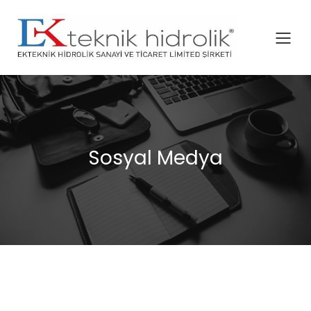
İçeriğe
geç
Sosyal Medya